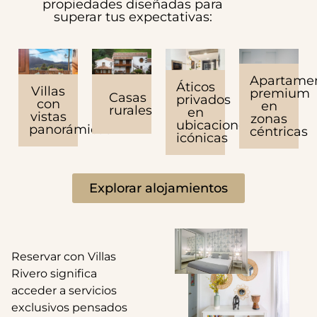
propiedades diseñadas para
superar tus expectativas:
Apartame
Áticos
Villas
premium
Casas
privados
con
en
rurales
en
vistas
zonas
ubicaciones
panorámicas
céntricas
icónicas
Explorar alojamientos
Reservar con Villas
Rivero significa
acceder a servicios
exclusivos pensados