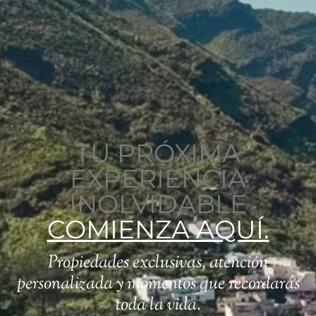
TU PRÓXIMA
EXPERIENCIA
INOLVIDABLE
COMIENZA AQUÍ.
Propiedades exclusivas, atención
personalizada y momentos que recordarás
toda la vida.