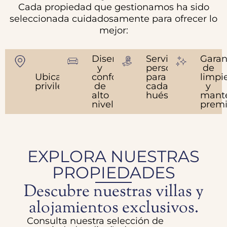
Cada propiedad que gestionamos ha sido
seleccionada cuidadosamente para ofrecer lo
mejor:
Diseño
Servicios
Garan
y
personalizados
de
Ubicaciones
confort
para
limpi
privilegiadas
de
cada
y
alto
huésped
mant
nivel
prem
EXPLORA NUESTRAS
PROPIEDADES
Descubre nuestras villas y
alojamientos exclusivos.
Consulta nuestra selección de