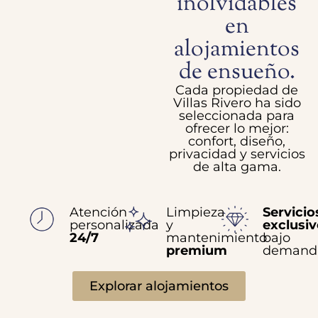
inolvidables
en
alojamientos
de ensueño.
Cada propiedad de
Villas Rivero ha sido
seleccionada para
ofrecer lo mejor:
confort, diseño,
privacidad y servicios
de alta gama.
Atención
Limpieza
Servicio
personalizada
y
exclusi
24/7
mantenimiento
bajo
premium
demand
Explorar alojamientos