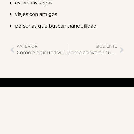
estancias largas
viajes con amigos
personas que buscan tranquilidad
ANTERIOR
SIGUIENTE
Cómo elegir una villa vacacional en Gran Canaria sin equivocarte
Cómo convertir tu vivienda en una propiedad rentable de alquiler vacacional
Villas Rivero
Donde las propiedades se convierten en sueños
cumplido
Empresa
Inversores