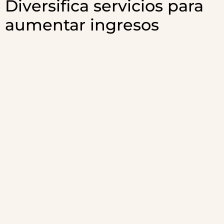
Diversifica servicios para
aumentar ingresos
Otra forma de mejorar la rentabilidad es ofrecer
servicios adicionales
. Muchas viviendas vacacionales
generan ingresos extra mediante experiencias,
traslados, actividades turísticas o acuerdos con
negocios locales.
También puedes incorporar elementos premium
como
jacuzzi
, bicicletas, desayunos o experiencias
gastronómicas. Este tipo de extras ayudan a
diferenciar el alojamiento y permiten aumentar el
precio medio por reserva. La clave está en entender
qué busca tu tipo de huésped y adaptar la oferta para
mejorar la experiencia general y aumentar el
valor
percibido
.
En un mercado turístico cada vez más competitivo,